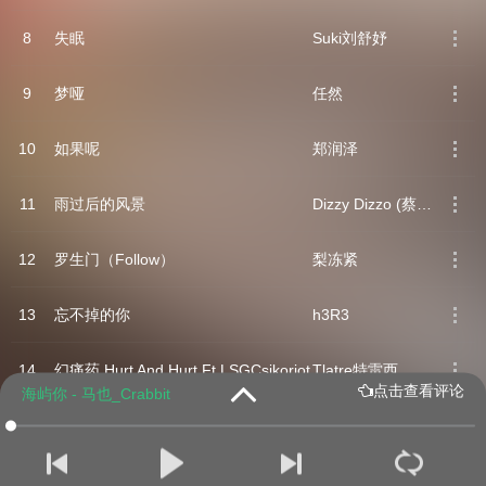
8
失眠
Suki刘舒妤
9
梦哑
任然
10
如果呢
郑润泽
11
雨过后的风景
Dizzy Dizzo (蔡诗芸)
12
罗生门（Follow）
梨冻紧
13
忘不掉的你
h3R3
14
幻痛药 Hurt And Hurt Ft.LSGCsikoriot
Tlatre特雷西
点击查看评论
海屿你 - 马也_Crabbit
四口
15
晚安
颜人中
16
刻在我心底的名字
卢广仲