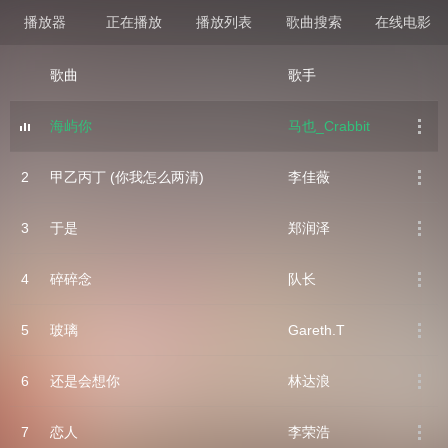
播放器
正在播放
播放列表
歌曲搜索
在线电影
歌曲
歌手
海屿你
马也_Crabbit
2
甲乙丙丁 (你我怎么两清)
李佳薇
3
于是
郑润泽
4
碎碎念
队长
5
玻璃
Gareth.T
6
还是会想你
林达浪
7
恋人
李荣浩